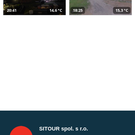
20:41
14,6 °C
18:25
15,3 °C
SITOUR spol. s r.o.