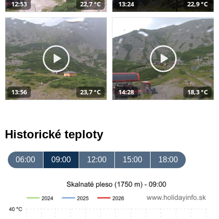
12:53
22,7 °C
13:24
22,9 °C
13:56
23,7 °C
14:28
18,3 °C
Historické teploty
06:00
09:00
12:00
15:00
18:00