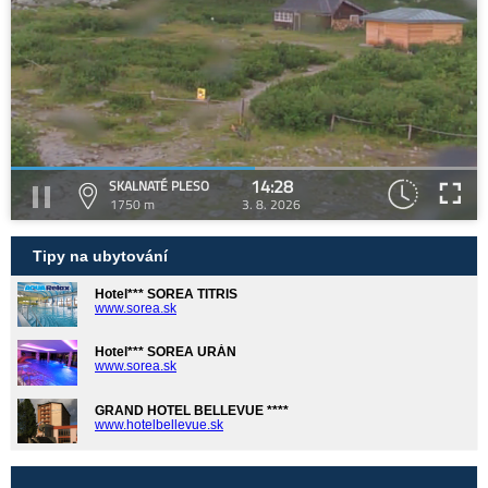
14:28
SKALNATÉ PLESO
1750 m
3. 8. 2026
Tipy na ubytování
Hotel*** SOREA TITRIS
www.sorea.sk
Hotel*** SOREA URÁN
www.sorea.sk
GRAND HOTEL BELLEVUE ****
www.hotelbellevue.sk