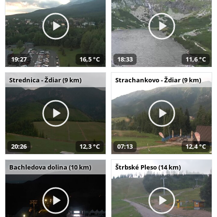
19:27
16,5 °C
18:33
11,6 °C
Strednica - Ždiar (9 km)
Strachankovo - Ždiar (9 km)
20:26
12,3 °C
07:13
12,4 °C
Bachledova dolina (10 km)
Štrbské Pleso (14 km)