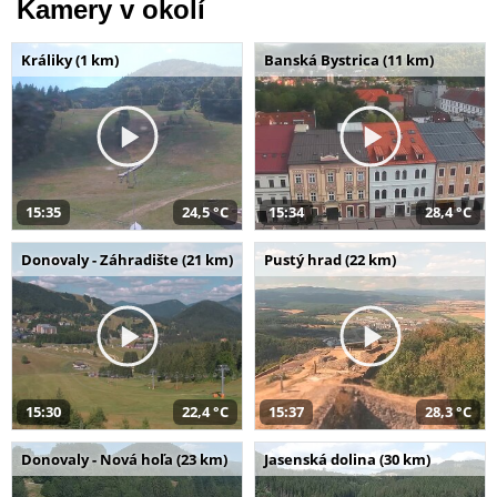
Kamery v okolí
Králiky (1 km)
Banská Bystrica (11 km)
15:35
24,5 °C
15:34
28,4 °C
Donovaly - Záhradište (21 km)
Pustý hrad (22 km)
15:30
22,4 °C
15:37
28,3 °C
Donovaly - Nová hoľa (23 km)
Jasenská dolina (30 km)