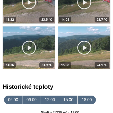
13:32
23,5 °C
14:04
23,7 °C
14:36
23,9 °C
15:08
24,1 °C
Historické teploty
06:00
09:00
12:00
15:00
18:00