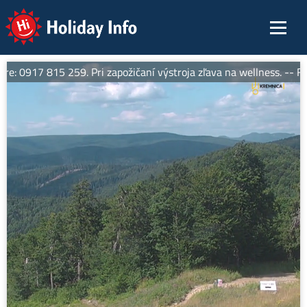
Holiday Info
e: 0917 815 259. Pri zapožičaní výstroja zľava na wellness. -- Fer