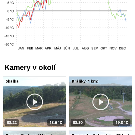
Kamery v okolí
Skalka
Králiky (1 km)
08:22
18,6 °C
08:30
19,8 °C