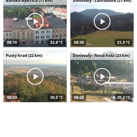
Banská Bystrica (11 km)
Donovaly - Záhradište (21 km)
08:19
22,8 °C
08:30
21,3 °C
Pustý hrad (22 km)
Donovaly - Nová hoľa (23 km)
08:03
20,5 °C
08:28
25,2 °C