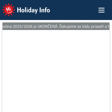
Holiday Info
sezóna 2025/2026 je UKONČENÁ. Ďakujeme za Vašu priazeň a teším