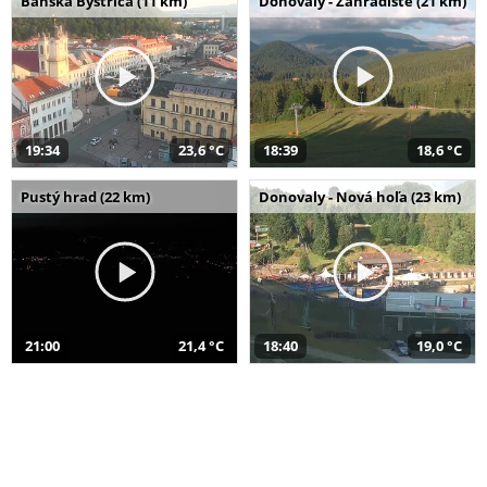
Banská Bystrica (11 km)
Donovaly - Záhradište (21 km)
19:34
23,6 °C
18:39
18,6 °C
Pustý hrad (22 km)
Donovaly - Nová hoľa (23 km)
21:00
21,4 °C
18:40
19,0 °C