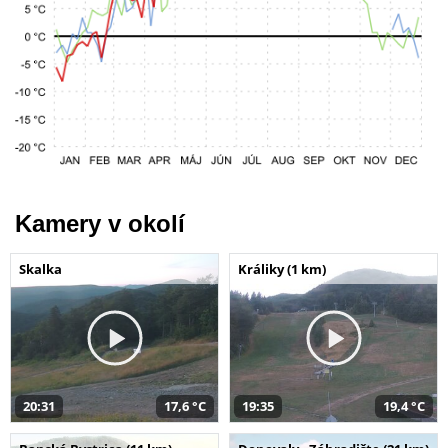
Kamery v okolí
Skalka
Králiky (1 km)
20:31
17,6 °C
19:35
19,4 °C