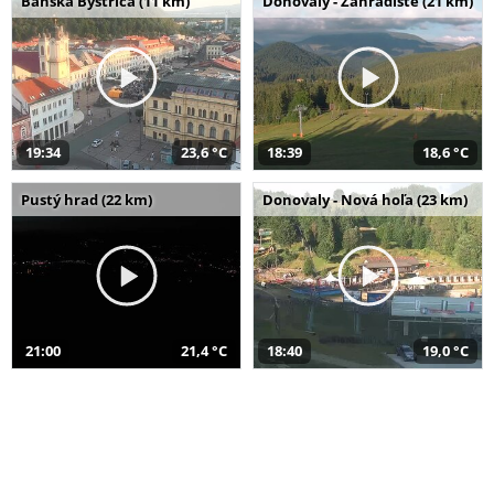
Banská Bystrica (11 km)
Donovaly - Záhradište (21 km)
19:34
23,6 °C
18:39
18,6 °C
Pustý hrad (22 km)
Donovaly - Nová hoľa (23 km)
21:00
21,4 °C
18:40
19,0 °C