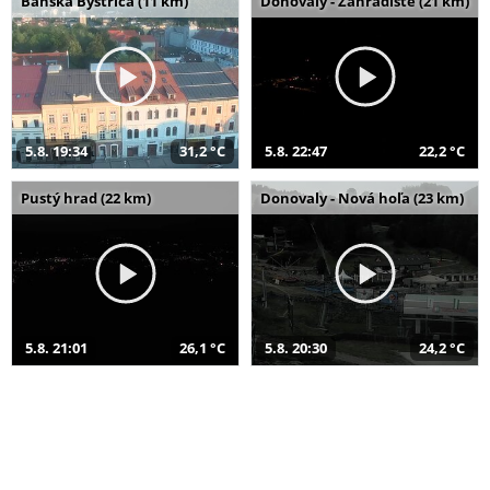
Banská Bystrica (11 km)
Donovaly - Záhradište (21 km)
5.8. 19:34
31,2 °C
5.8. 22:47
22,2 °C
Pustý hrad (22 km)
Donovaly - Nová hoľa (23 km)
5.8. 21:01
26,1 °C
5.8. 20:30
24,2 °C