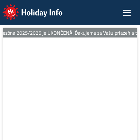
Holiday Info
sezóna 2025/2026 je UKONČENÁ. Ďakujeme za Vašu priazeň a teší