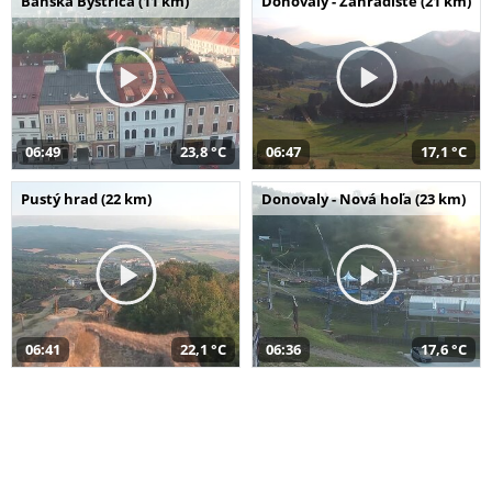
Banská Bystrica (11 km)
Donovaly - Záhradište (21 km)
06:49
23,8 °C
06:47
17,1 °C
Pustý hrad (22 km)
Donovaly - Nová hoľa (23 km)
06:41
22,1 °C
06:36
17,6 °C