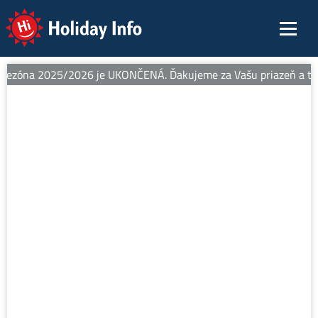
Holiday Info
sezóna 2025/2026 je UKONČENÁ. Ďakujeme za Vašu priazeň a teším