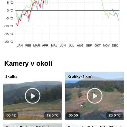
Kamery v okolí
Skalka
Králiky (1 km)
06:42
19,5 °C
06:50
20,0 °C