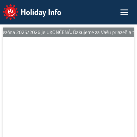
Holiday Info
sezóna 2025/2026 je UKONČENÁ. Ďakujeme za Vašu priazeň a teším