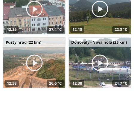
12:35
27,4 °C
12:13
22,3 °C
Pustý hrad (22 km)
Donovaly - Nová hoľa (23 km)
12:38
26,6 °C
12:38
24,7 °C