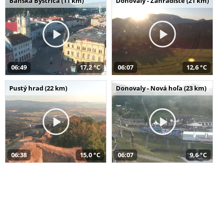
Banská Bystrica (11 km)
Donovaly - Záhradište (21 km)
06:49
17,2 °C
06:07
12,6 °C
Pustý hrad (22 km)
Donovaly - Nová hoľa (23 km)
06:38
15,0 °C
06:07
9,6 °C