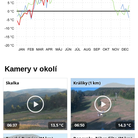
Kamery v okolí
Skalka
Králiky (1 km)
06:37
13,5 °C
06:50
14,3 °C