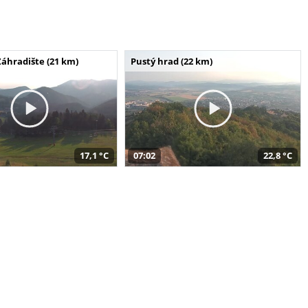
Záhradište (21 km)
Pustý hrad (22 km)
17,1 °C
07:02
22,8 °C