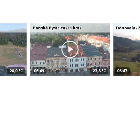
Banská Bystrica (11 km)
Donovaly - 
20,0 °C
06:49
23,8 °C
06:47