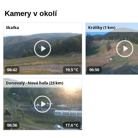
Kamery v okolí
Skalka
Králiky (1 km)
06:42
19,5 °C
06:50
Donovaly - Nová hoľa (23 km)
06:36
17,6 °C