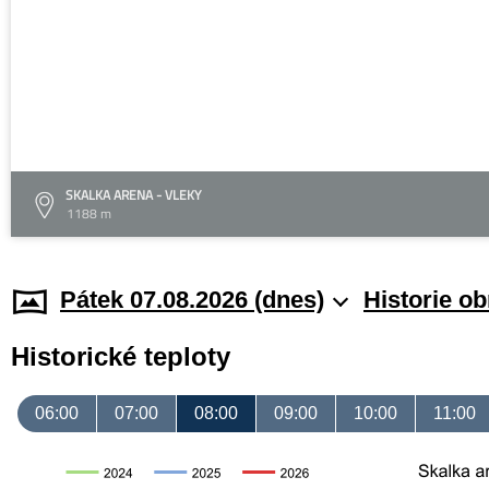
SKALKA ARENA - VLEKY
1188 m
Pátek 07.08.2026 (dnes)
Historie o
Historické teploty
06:00
07:00
08:00
09:00
10:00
11:00