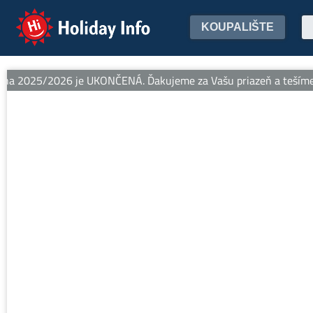
Holiday Info
KOUPALIŠTE
a 2025/2026 je UKONČENÁ. Ďakujeme za Vašu priazeň a tešíme sa