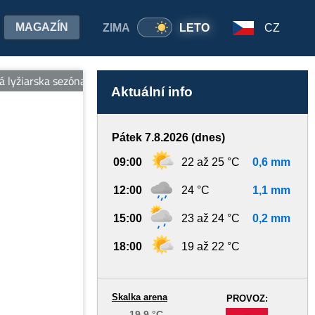
MAGAZÍN
ZIMA
LETO
CZ
lyžiarska sezóna 2025/2026 je UKONČENÁ. Ďakujeme za Vašu priaz
Aktuální info
Pátek 7.8.2026 (dnes)
09:00
22 až 25 °C
0,6 mm
12:00
24 °C
1,1 mm
15:00
23 až 24 °C
0,2 mm
18:00
19 až 22 °C
Skalka arena
PROVOZ:
19.9 °C
-