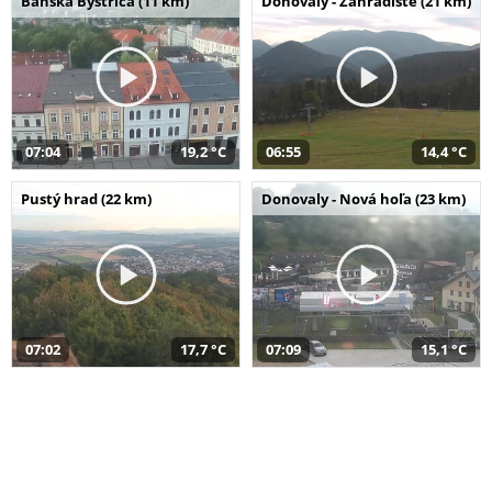
Banská Bystrica (11 km)
Donovaly - Záhradište (21 km)
07:04
19,2 °C
06:55
14,4 °C
Pustý hrad (22 km)
Donovaly - Nová hoľa (23 km)
07:02
17,7 °C
07:09
15,1 °C