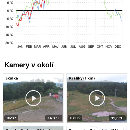
Kamery v okolí
Skalka
Králiky (1 km)
06:37
14,3 °C
07:05
15,6 °C