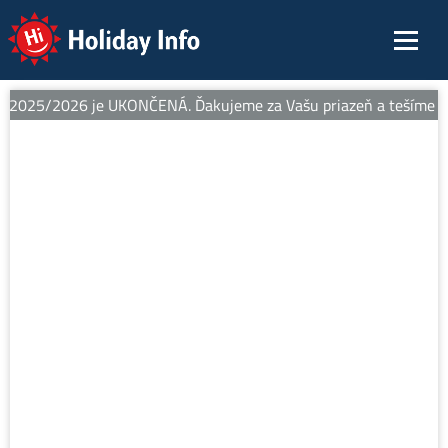
Holiday Info
 2025/2026 je UKONČENÁ. Ďakujeme za Vašu priazeň a tešíme sa n