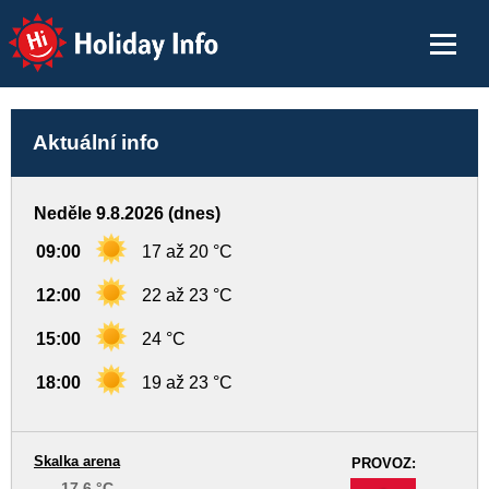
Holiday Info
Aktuální info
Neděle 9.8.2026 (dnes)
09:00
17 až 20 °C
12:00
22 až 23 °C
15:00
24 °C
18:00
19 až 23 °C
Skalka arena
PROVOZ:
17.6 °C
-