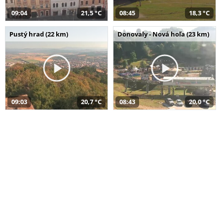
09:04
21,5 °C
08:45
18,3 °C
Pustý hrad (22 km)
Donovaly - Nová hoľa (23 km)
09:03
20,7 °C
08:43
20,0 °C