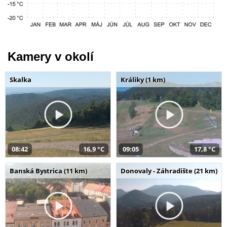
Kamery v okolí
Skalka
Králiky (1 km)
08:42
16,9 °C
09:05
17,8 °C
Banská Bystrica (11 km)
Donovaly - Záhradište (21 km)