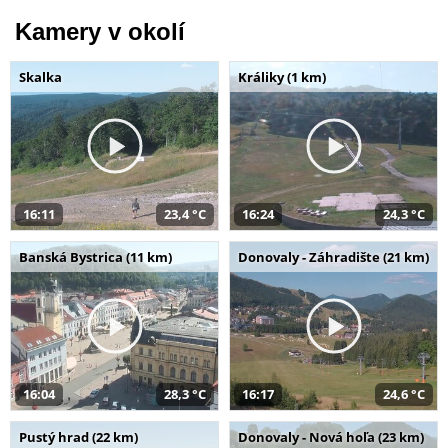
Kamery v okolí
Skalka
Králiky (1 km)
16:11
23,4 °C
16:24
24,3 °C
Banská Bystrica (11 km)
Donovaly - Záhradište (21 km)
16:04
28,3 °C
16:17
24,6 °C
Pustý hrad (22 km)
Donovaly - Nová hoľa (23 km)