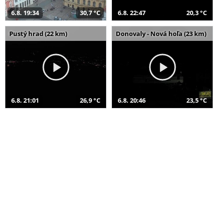
6.8. 19:34
30,7 °C
6.8. 22:47
20,3 °C
Pustý hrad (22 km)
Donovaly - Nová hoľa (23 km)
6.8. 21:01
26,9 °C
6.8. 20:46
23,5 °C