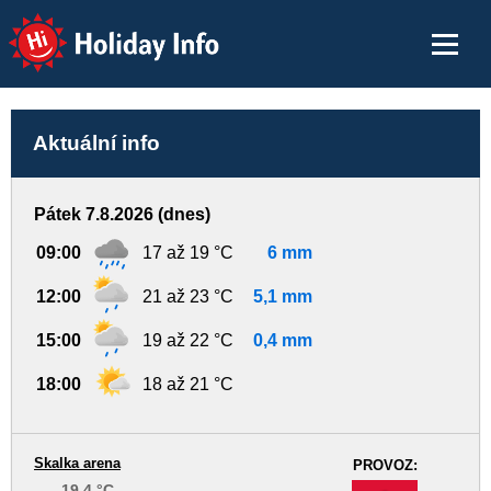
Holiday Info
Aktuální info
Pátek 7.8.2026 (dnes)
09:00
17 až 19 °C
6 mm
12:00
21 až 23 °C
5,1 mm
15:00
19 až 22 °C
0,4 mm
18:00
18 až 21 °C
Skalka arena
PROVOZ:
19.4 °C
-