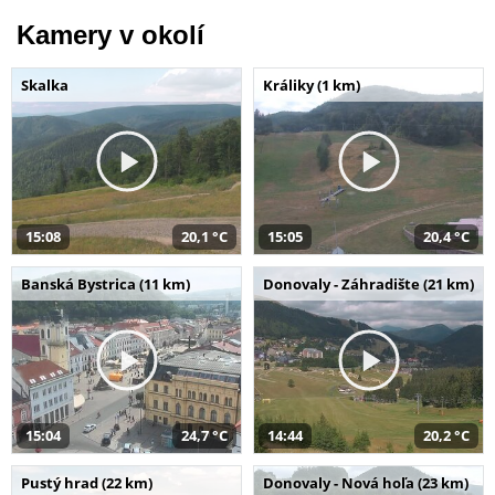
Kamery v okolí
Skalka
Králiky (1 km)
15:08
20,1 °C
15:05
20,4 °C
Banská Bystrica (11 km)
Donovaly - Záhradište (21 km)
15:04
24,7 °C
14:44
20,2 °C
Pustý hrad (22 km)
Donovaly - Nová hoľa (23 km)