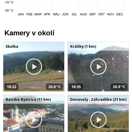
Kamery v okolí
Skalka
Králiky (1 km)
18:22
20,8 °C
18:35
20,9 °C
Banská Bystrica (11 km)
Donovaly - Záhradište (21 km)