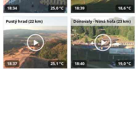
18:34
25,0 °C
18:39
18,6 °C
Pustý hrad (22 km)
Donovaly - Nová hoľa (23 km)
18:37
25,1 °C
18:40
19,0 °C