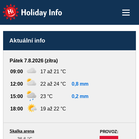
Holiday Info
Aktuální info
Pátek 7.8.2026 (zítra)
09:00
17 až 21 °C
12:00
22 až 24 °C
0,8 mm
15:00
23 °C
0,2 mm
18:00
19 až 22 °C
Skalka arena
PROVOZ:
26.6 °C
-