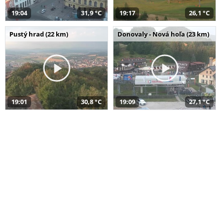
19:04
31,9 °C
19:17
26,1 °C
Pustý hrad (22 km)
Donovaly - Nová hoľa (23 km)
19:01
30,8 °C
19:09
27,1 °C