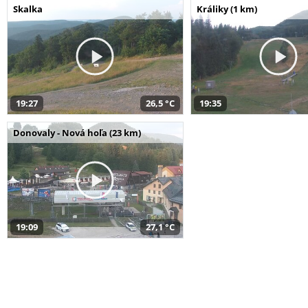
Skalka
Králiky (1 km)
19:27
26,5 °C
19:35
Donovaly - Nová hoľa (23 km)
19:09
27,1 °C