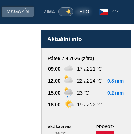
MAGAZÍN
ZIMA
LETO
CZ
Aktuální info
Pátek 7.8.2026 (zítra)
09:00
17 až 21 °C
12:00
22 až 24 °C
0,8 mm
15:00
23 °C
0,2 mm
18:00
19 až 22 °C
Skalka arena
PROVOZ:
26 °C
-