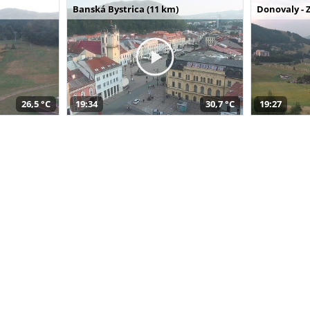
Banská Bystrica (11 km)
Donovaly - 
26,5 °C
19:34
30,7 °C
19:27