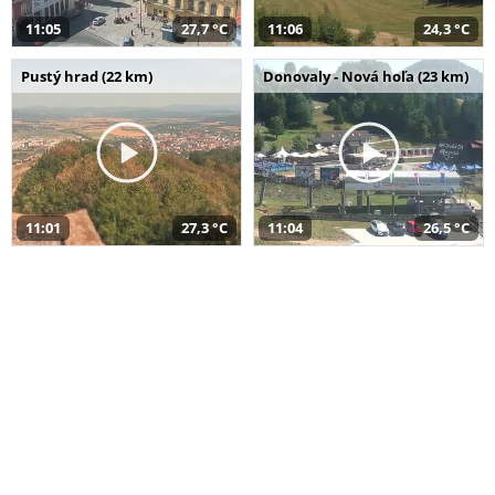
11:05
27,7 °C
11:06
24,3 °C
Pustý hrad (22 km)
Donovaly - Nová hoľa (23 km)
11:01
27,3 °C
11:04
26,5 °C