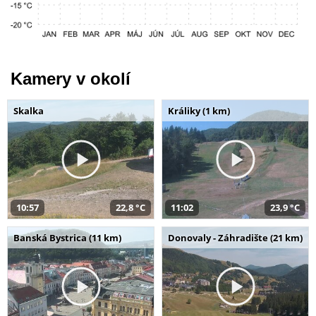
Kamery v okolí
Skalka
Králiky (1 km)
10:57
22,8 °C
11:02
23,9 °C
Banská Bystrica (11 km)
Donovaly - Záhradište (21 km)