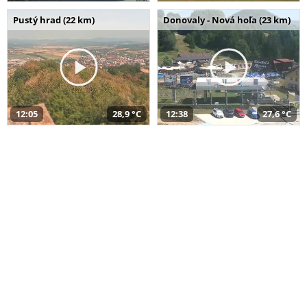
Pustý hrad (22 km)
Donovaly - Nová hoľa (23 km)
12:05
28,9 °C
12:38
27,6 °C