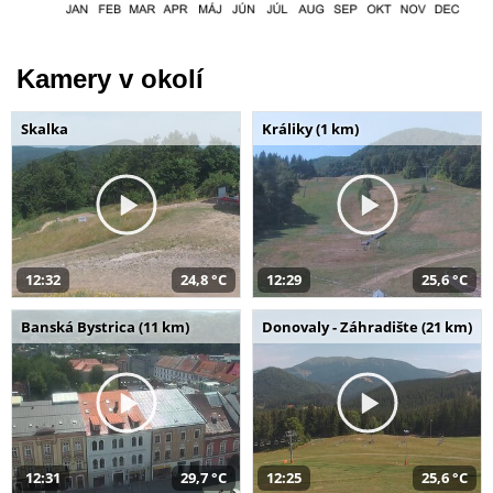
Kamery v okolí
Skalka
Králiky (1 km)
12:32
24,8 °C
12:29
25,6 °C
Banská Bystrica (11 km)
Donovaly - Záhradište (21 km)
12:31
29,7 °C
12:25
25,6 °C