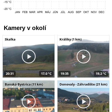
Kamery v okolí
Skalka
Králiky (1 km)
20:31
17,0 °C
19:35
19,2 °C
Banská Bystrica (11 km)
Donovaly - Záhradište (21 km)