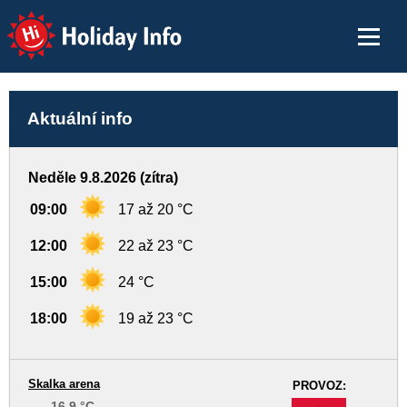
Holiday Info
Aktuální info
Neděle 9.8.2026 (zítra)
09:00
17 až 20 °C
12:00
22 až 23 °C
15:00
24 °C
18:00
19 až 23 °C
Skalka arena
PROVOZ:
16.9 °C
-