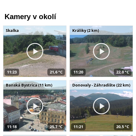
Kamery v okolí
Skalka
Králiky (2 km)
11:23
21,6 °C
11:20
22,0 °C
Banská Bystrica (11 km)
Donovaly - Záhradište (22 km)
11:18
25,7 °C
11:21
20,5 °C