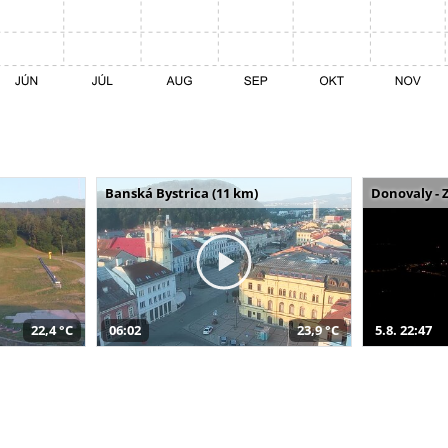
Banská Bystrica (11 km)
Donovaly - 
22,4 °C
06:02
23,9 °C
5.8. 22:47