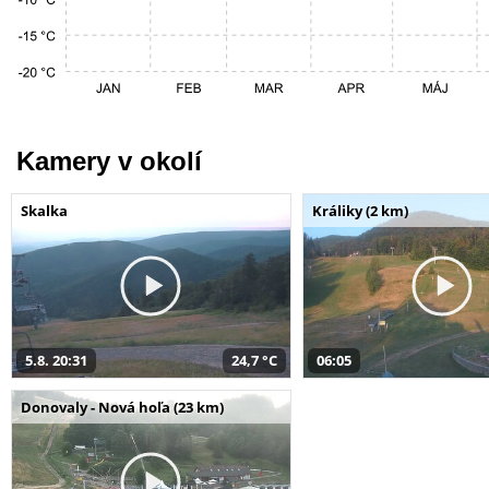
Kamery v okolí
Skalka
Králiky (2 km)
5.8. 20:31
24,7 °C
06:05
Donovaly - Nová hoľa (23 km)