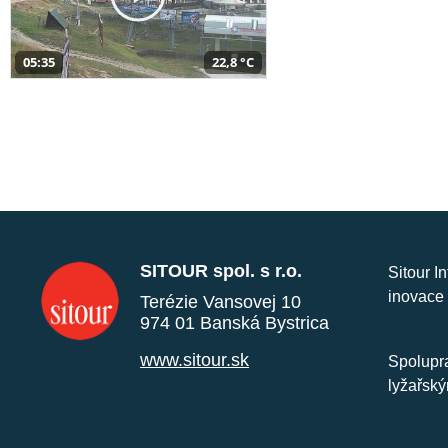
05:35
22,8 °C
SITOUR spol. s r.o.
Sitour I
inovace 
Terézie Vansovej 10
974 01 Banská Bystrica
www.sitour.sk
Spolupra
lyžařský