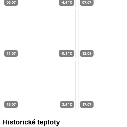
06:07
-4,4 °C
07:07
11:07
-0,1 °C
12:08
16:07
3,4 °C
17:07
Historické teploty