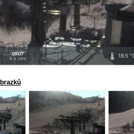
09:07
18.5 °
8. 8. 2026
obrazků