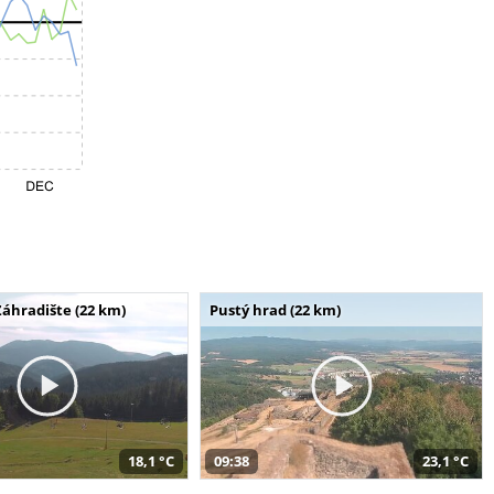
Záhradište (22 km)
Pustý hrad (22 km)
18,1 °C
09:38
23,1 °C