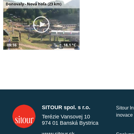
Donovaly - Nová hoľa (23 km)
09:16
18,1 °C
SITOUR spol. s r.o.
Sitour I
inovace 
Terézie Vansovej 10
974 01 Banská Bystrica
www.sitour.sk