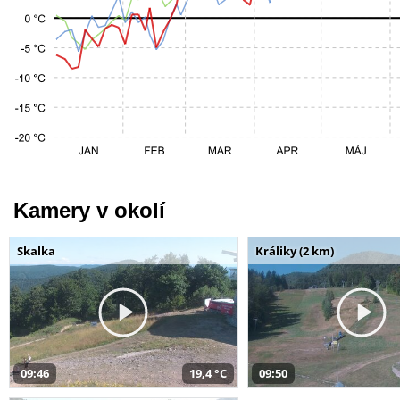
Kamery v okolí
Skalka
Králiky (2 km)
09:46
19,4 °C
09:50