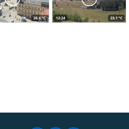
26,4 °C
12:24
23,1 °C