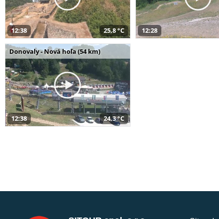
12:38
25,8 °C
12:28
Donovaly - Nová hoľa (54 km)
12:38
24,3 °C