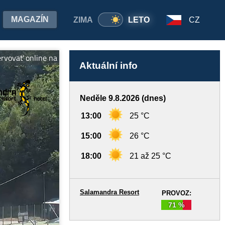
MAGAZÍN
ZIMA
LETO
CZ
online na www.salamandra.sk Predpredaj sezónnych skipasov: skip
Aktuální info
Neděle 9.8.2026 (dnes)
13:00
25 °C
15:00
26 °C
18:00
21 až 25 °C
Salamandra Resort
PROVOZ:
71 %