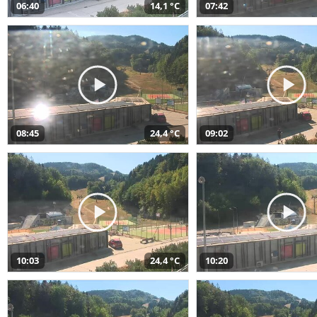
06:40
14,1 °C
07:42
08:45
24,4 °C
09:02
10:03
24,4 °C
10:20