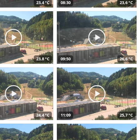
23,4 °C
08:30
23,6 °C
23,8 °C
09:50
26,6 °C
24,4 °C
11:09
25,7 °C