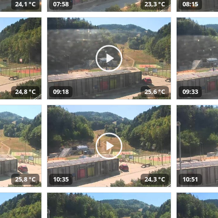
24,1 °C
07:58
23,3 °C
08:15
24,8 °C
09:18
25,6 °C
09:33
25,8 °C
10:35
24,3 °C
10:51