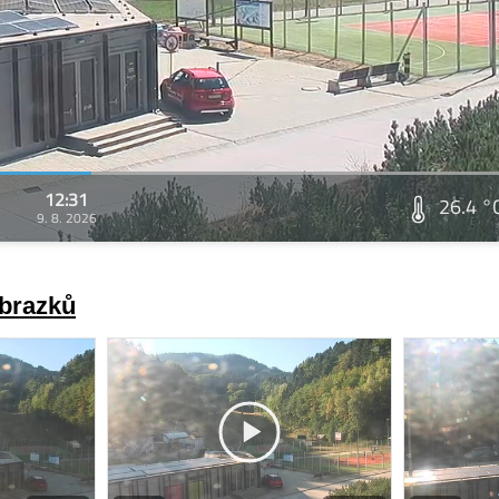
12:31
26.4 °
9. 8. 2026
obrazků