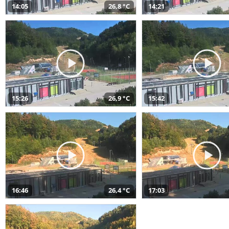
14:05
26,8 °C
14:21
15:26
26,9 °C
15:42
16:46
26,4 °C
17:03