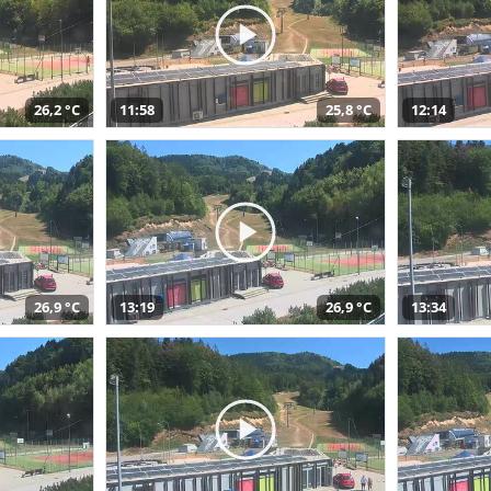
26,2 °C
11:58
25,8 °C
12:14
26,9 °C
13:19
26,9 °C
13:34