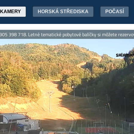
KAMERY
HORSKÁ STŘEDISKA
POČASÍ
. Letné tematické pobytové balíčky si môžete rezervovať online n