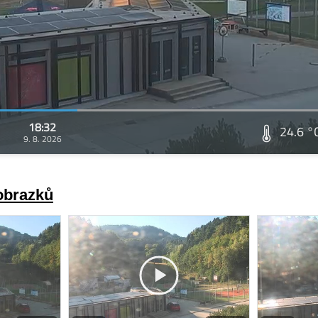
18:32
24.6 °
9. 8. 2026
 obrazků