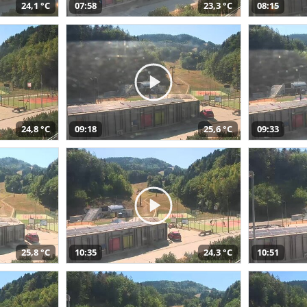
24,1 °C
07:58
23,3 °C
08:15
24,8 °C
09:18
25,6 °C
09:33
25,8 °C
10:35
24,3 °C
10:51