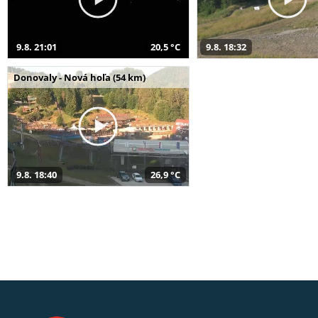
9.8. 21:01
20,5 °C
9.8. 18:32
Donovaly - Nová hoľa (54 km)
9.8. 18:40
26,9 °C