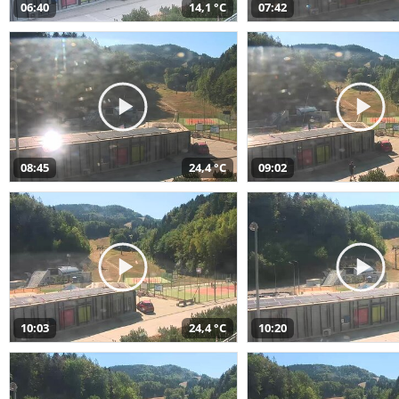
06:40
14,1 °C
07:42
08:45
24,4 °C
09:02
10:03
24,4 °C
10:20