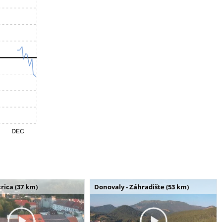
rica (37 km)
Donovaly - Záhradište (53 km)