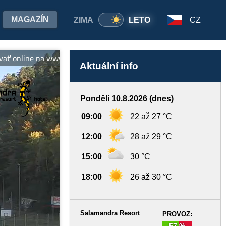
MAGAZÍN
ZIMA
LETO
CZ
a www.salamandra.sk Predpredaj sezónnych skipasov: skipas.salam
Aktuální info
Pondělí 10.8.2026 (dnes)
09:00
22 až 27 °C
12:00
28 až 29 °C
15:00
30 °C
18:00
26 až 30 °C
Salamandra Resort
PROVOZ:
57 %