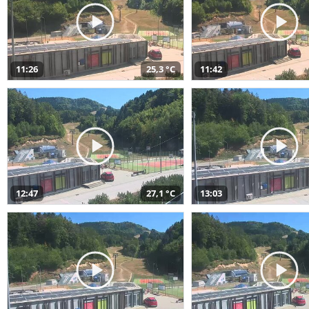
11:26
25,3 °C
11:42
12:47
27,1 °C
13:03