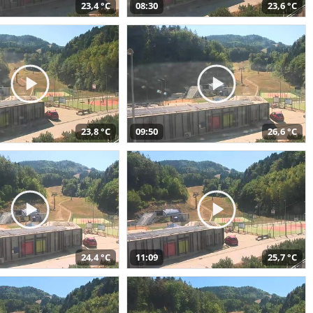
23,4 °C
08:30
23,6 °C
23,8 °C
09:50
26,6 °C
24,4 °C
11:09
25,7 °C