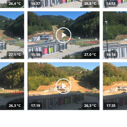
26,4 °C
14:37
26,8 °C
14:53
27,1 °C
15:58
27,0 °C
16:14
26,3 °C
17:19
26,3 °C
17:35