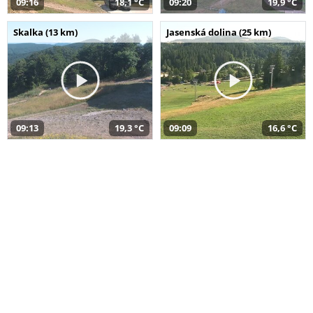
09:16
18,1 °C
09:20
19,9 °C
Skalka (13 km)
Jasenská dolina (25 km)
09:13
19,3 °C
09:09
16,6 °C