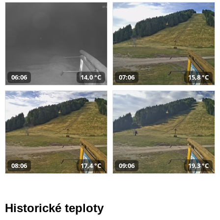
06:06
14,0 °C
07:06
15,8 °C
08:06
17,4 °C
09:06
19,3 °C
Historické teploty