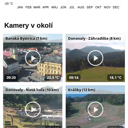
Kamery v okolí
Banská Bystrica (7 km)
Donovaly - Záhradište (8 km)
09:20
23,5 °C
09:14
18,1 °C
Donovaly - Nová hoľa (10 km)
Králiky (12 km)