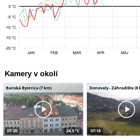
Kamery v okolí
Banská Bystrica (7 km)
Donovaly - Záhradište (8
07:20
24,5 °C
07:18