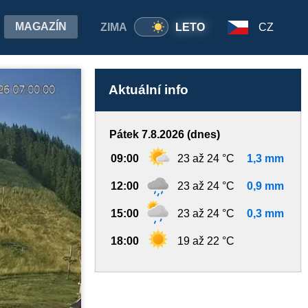
MAGAZÍN
ZIMA
LETO
CZ
Aktuální info
Pátek 7.8.2026 (dnes)
09:00
23 až 24 °C
1,3 mm
12:00
23 až 24 °C
0,9 mm
15:00
23 až 24 °C
0,3 mm
18:00
19 až 22 °C