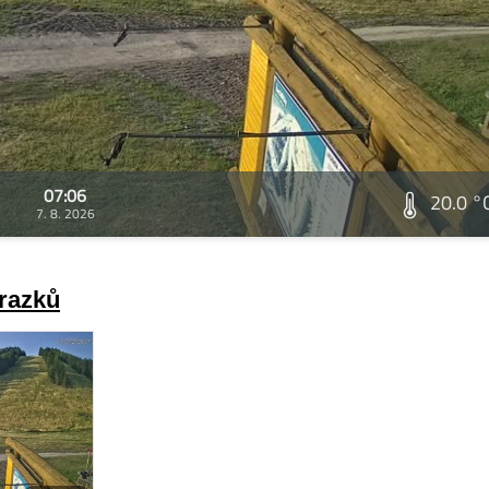
07:06
20.0 °
7. 8. 2026
brazků