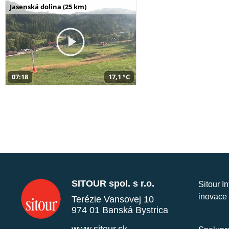
Jasenská dolina (25 km)
07:18
17,1 °C
SITOUR spol. s r.o.
Sitour I
inovace 
Terézie Vansovej 10
974 01 Banská Bystrica
www.sitour.sk