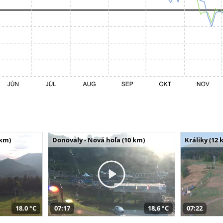
 km)
Donovaly - Nová hoľa (10 km)
Králiky (12 
18,0 °C
07:17
18,6 °C
07:22