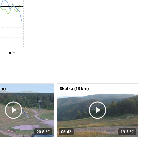
km)
Skalka (13 km)
20,8 °C
06:42
19,5 °C