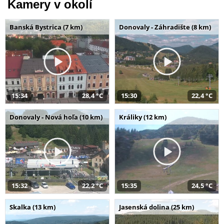
Kamery v okolí
Banská Bystrica (7 km)
Donovaly - Záhradište (8 km)
15:34
28,4 °C
15:30
22,4 °C
Donovaly - Nová hoľa (10 km)
Králiky (12 km)
15:32
22,2 °C
15:35
24,5 °C
Skalka (13 km)
Jasenská dolina (25 km)