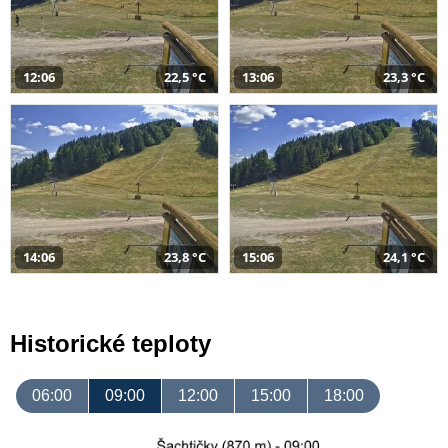
12:06
22,5 °C
13:06
23,3 °C
14:06
23,8 °C
15:06
24,1 °C
Historické teploty
06:00
09:00
12:00
15:00
18:00