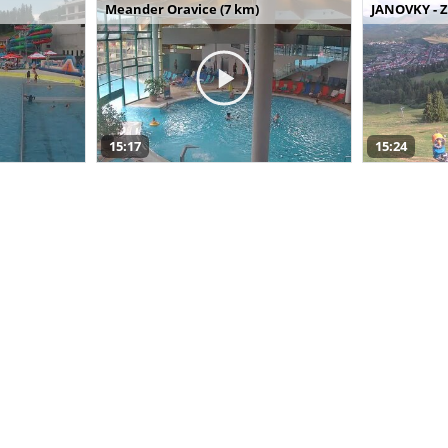
Meander Oravice (7 km)
JANOVKY - Z
15:17
15:24