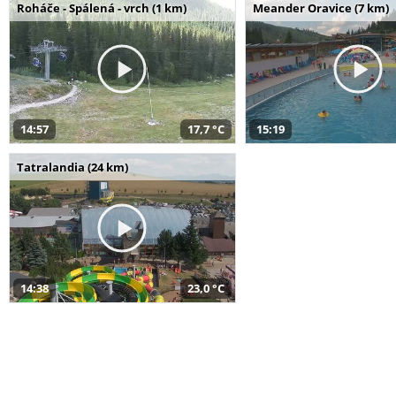
Roháče - Spálená - vrch (1 km)
Meander Oravice (7 km)
14:57
17,7 °C
15:19
Tatralandia (24 km)
14:38
23,0 °C