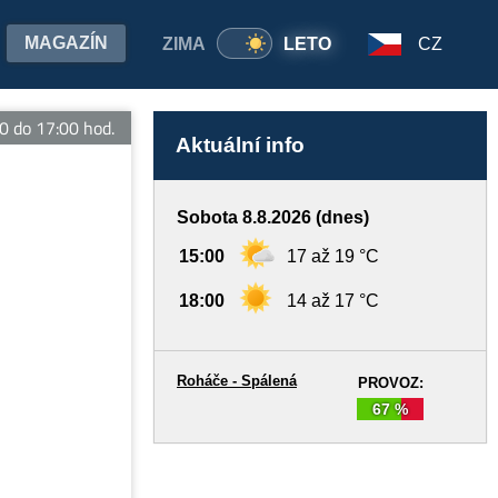
MAGAZÍN
ZIMA
LETO
CZ
do 17:00 hod.
Aktuální info
Sobota 8.8.2026 (dnes)
15:00
17 až 19 °C
18:00
14 až 17 °C
Roháče - Spálená
PROVOZ:
67 %