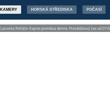
KAMERY
HORSKÁ STŘEDISKA
POČASÍ
anovka Roháče-Expres premáva denne. Prevádzkový čas od 07:00 