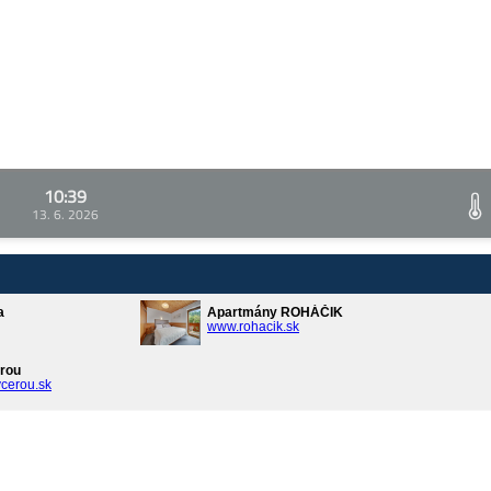
10:39
13. 6. 2026
a
Apartmány ROHÁČIK
www.rohacik.sk
rou
cerou.sk