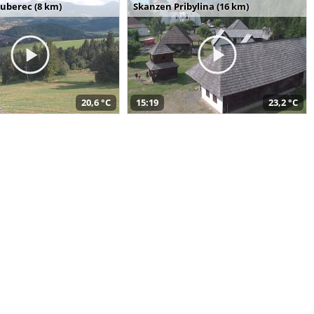
uberec (8 km)
Skanzen Pribylina (16 km)
20,6 °C
15:19
23,2 °C