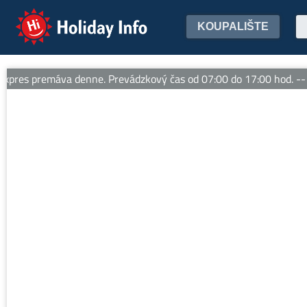
Holiday Info
KOUPALIŠTE
res premáva denne. Prevádzkový čas od 07:00 do 17:00 hod. -- L