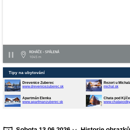
ROHÁČE - SPÁLENÁ
1045 m
Tipy na ubytování
Drevenice Zuberec
Rezort u Michal
www.drevenicezuberec.sk
michal.sk
Apartmán Elenka
Chata pod Kýče
www.apartmanzuberec.sk
www.chatapodky
Sobota 13.06.2026
Historie obrazků