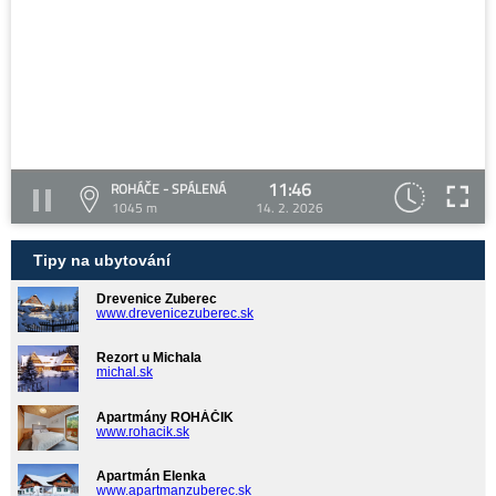
11:46
ROHÁČE - SPÁLENÁ
1045 m
14. 2. 2026
Tipy na ubytování
Drevenice Zuberec
www.drevenicezuberec.sk
Rezort u Michala
michal.sk
Apartmány ROHÁČIK
www.rohacik.sk
Apartmán Elenka
www.apartmanzuberec.sk