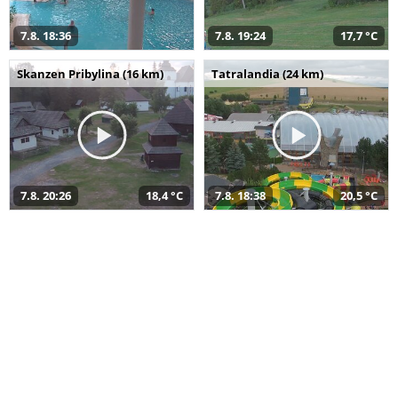
7.8. 18:36
7.8. 19:24
17,7 °C
Skanzen Pribylina (16 km)
Tatralandia (24 km)
7.8. 20:26
18,4 °C
7.8. 18:38
20,5 °C