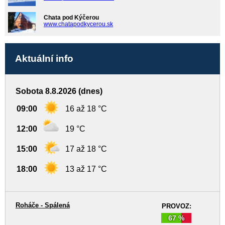
Chata pod Kýčerou
www.chatapodkycerou.sk
Aktuální info
Sobota 8.8.2026 (dnes)
09:00
16 až 18 °C
12:00
19 °C
15:00
17 až 18 °C
18:00
13 až 17 °C
Roháče - Spálená
PROVOZ:
67 %