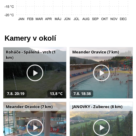
Kamery v okolí
Roháče - Spálená - vrch (1
Meander Oravice (7 km)
km)
7.8. 20:19
13,8 °C
7.8. 18:38
Meander Oravice (7 km)
JANOVKY - Zuberec (8 km)