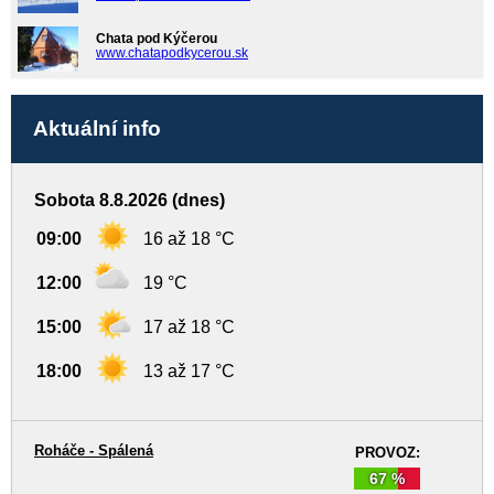
Chata pod Kýčerou
www.chatapodkycerou.sk
Aktuální info
Sobota 8.8.2026 (dnes)
09:00
16 až 18 °C
12:00
19 °C
15:00
17 až 18 °C
18:00
13 až 17 °C
Roháče - Spálená
PROVOZ:
67 %