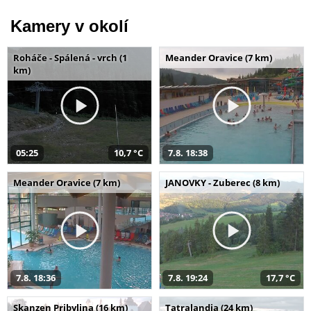
Kamery v okolí
Roháče - Spálená - vrch (1
Meander Oravice (7 km)
km)
05:25
10,7 °C
7.8. 18:38
Meander Oravice (7 km)
JANOVKY - Zuberec (8 km)
7.8. 18:36
7.8. 19:24
17,7 °C
Skanzen Pribylina (16 km)
Tatralandia (24 km)