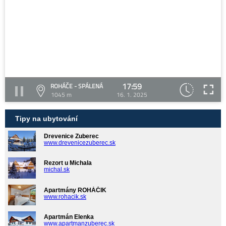
17:59
ROHÁČE - SPÁLENÁ
1045 m
16. 1. 2025
Tipy na ubytování
Drevenice Zuberec
www.drevenicezuberec.sk
Rezort u Michala
michal.sk
Apartmány ROHÁČIK
www.rohacik.sk
Apartmán Elenka
www.apartmanzuberec.sk