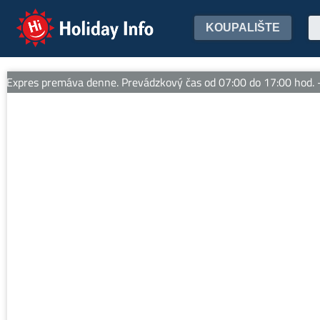
Holiday Info
KOUPALIŠTE
pres premáva denne. Prevádzkový čas od 07:00 do 17:00 hod. -- 