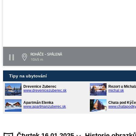
ROHÁČE - SPÁLENÁ
1045 m
Tipy na ubytování
Drevenice Zuberec
Rezort u Michal
www.drevenicezuberec.sk
michal.sk
Apartmán Elenka
Chata pod Kýče
www.apartmanzuberec.sk
www.chatapodky
Čtvrtek 16.01.2025
Historie obrazk