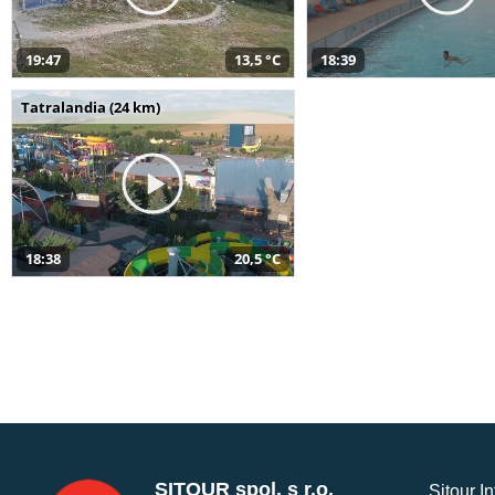
19:47
13,5 °C
18:39
Tatralandia (24 km)
18:38
20,5 °C
SITOUR spol. s r.o.
Sitour I