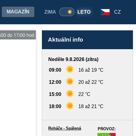
MAGAZÍN
ZIMA
LETO
CZ
 do 17:00 hod.
Aktuální info
Neděle 9.8.2026 (zítra)
09:00
16 až 19 °C
12:00
20 až 22 °C
15:00
22 °C
18:00
18 až 21 °C
Roháče - Spálená
PROVOZ:
67 %