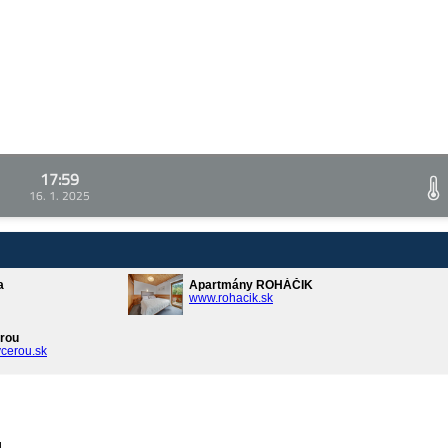
17:59
16. 1. 2025
a
Apartmány ROHÁČIK
www.rohacik.sk
rou
cerou.sk
ů