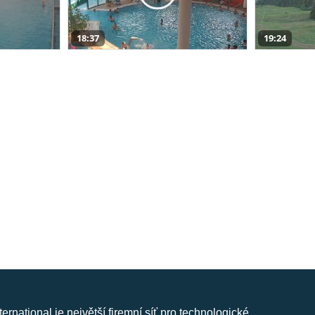
18:37
19:24
nternational je největší firemní síť pro technologické