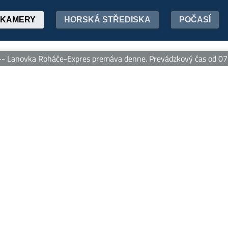
KAMERY
HORSKÁ STŘEDISKA
POČASÍ
Lanovka Roháče-Expres premáva denne. Prevádzkový čas od 07:00