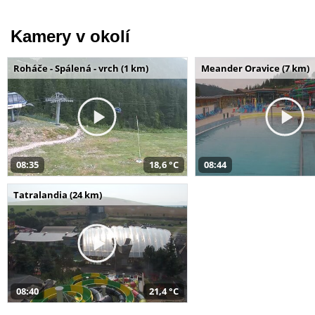
Kamery v okolí
Roháče - Spálená - vrch (1 km)
Meander Oravice (7 km)
08:35
18,6 °C
08:44
Tatralandia (24 km)
08:40
21,4 °C