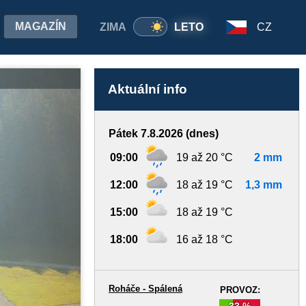
MAGAZÍN
ZIMA
LETO
CZ
Aktuální info
Pátek 7.8.2026 (dnes)
09:00
19 až 20 °C
2 mm
12:00
18 až 19 °C
1,3 mm
15:00
18 až 19 °C
18:00
16 až 18 °C
Roháče - Spálená
PROVOZ:
33 %