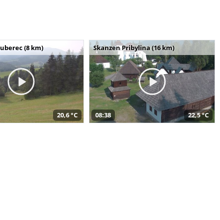
uberec (8 km)
Skanzen Pribylina (16 km)
20,6 °C
08:38
22,5 °C