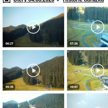
06:27
07:26
09:35
10:07