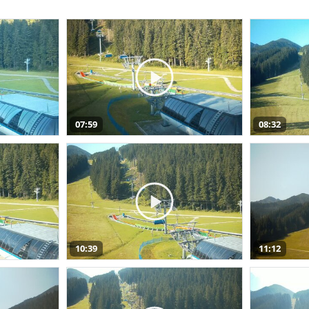
07:59
08:32
10:39
11:12