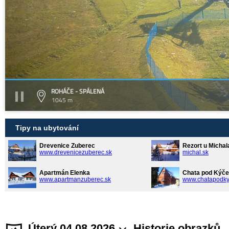
ROHÁČE - SPÁLENÁ
1045 m
Tipy na ubytování
Drevenice Zuberec
Rezort u Michal
www.drevenicezuberec.sk
michal.sk
Apartmán Elenka
Chata pod Kýče
www.apartmanzuberec.sk
www.chatapodky
Úterý 04.08.2026
Historie obrazků