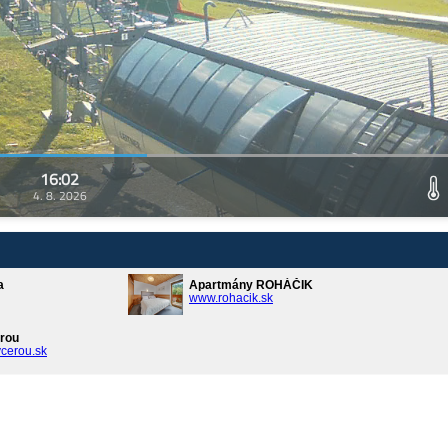
16:02
4. 8. 2026
a
Apartmány ROHÁČIK
www.rohacik.sk
rou
cerou.sk