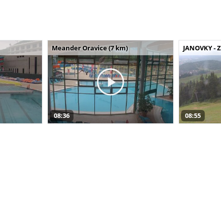
Meander Oravice (7 km)
JANOVKY - Z
08:36
08:55