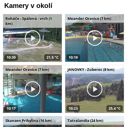
Kamery v okolí
Roháče - Spálená - vrch (1
Meander Oravice (7 km)
km)
10:39
21,5 °C
10:19
Meander Oravice (7 km)
JANOVKY - Zuberec (8 km)
10:17
10:23
25,4 °C
Skanzen Pribylina (16 km)
Tatralandia (24 km)