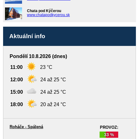
Chata pod Kýčerou
www.chatapodkycerou.sk
Aktuální info
Pondělí 10.8.2026 (dnes)
11:00
23 °C
12:00
24 až 25 °C
15:00
24 až 25 °C
18:00
20 až 24 °C
Roháče - Spálená
PROVOZ:
33 %