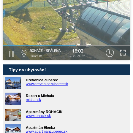
16:02
ROHÁČE - SPÁLENÁ
1045 m
4. 8. 2026
Tipy na ubytování
Drevenice Zuberec
www.drevenicezuberec.sk
Rezort u Michala
michal.sk
Apartmány ROHÁČIK
www.rohacik.sk
Apartmán Elenka
www.apartmanzuberec.sk