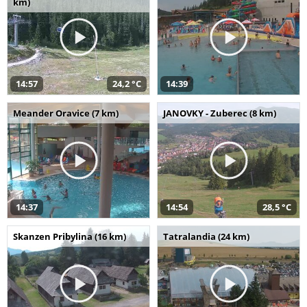
km)
14:57
24,2 °C
14:39
Meander Oravice (7 km)
JANOVKY - Zuberec (8 km)
14:37
14:54
28,5 °C
Skanzen Pribylina (16 km)
Tatralandia (24 km)