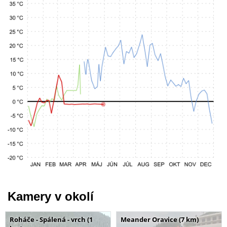
Kamery v okolí
Roháče - Spálená - vrch (1
Meander Oravice (7 km)