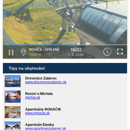
16:02
ROHÁČE - SPÁLENÁ
1045 m
4. 8. 2026
Tipy na ubytování
Drevenice Zuberec
www.drevenicezuberec.sk
Rezort u Michala
michal.sk
Apartmány ROHÁČIK
www.rohacik.sk
Apartmán Elenka
www.apartmanzuberec.sk