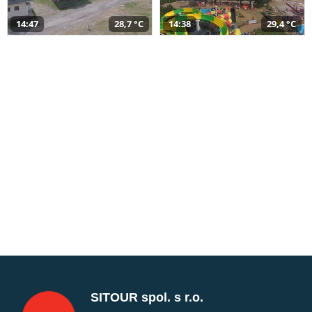
14:47
28,7 °C
14:38
29,4 °C
SITOUR spol. s r.o.