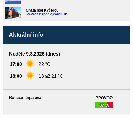
Chata pod Kýčerou
www.chatapodkycerou.sk
Aktuální info
Neděle 9.8.2026 (dnes)
17:00
22 °C
18:00
18 až 21 °C
Roháče - Spálená
PROVOZ:
67 %