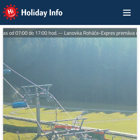
Holiday Info
 od 07:00 do 17:00 hod. -- Lanovka Roháče-Expres premáva denn