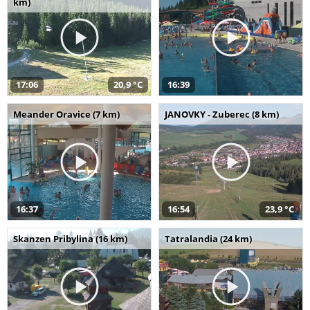
km)
17:06
20,9 °C
16:39
Meander Oravice (7 km)
JANOVKY - Zuberec (8 km)
16:37
16:54
23,9 °C
Skanzen Pribylina (16 km)
Tatralandia (24 km)