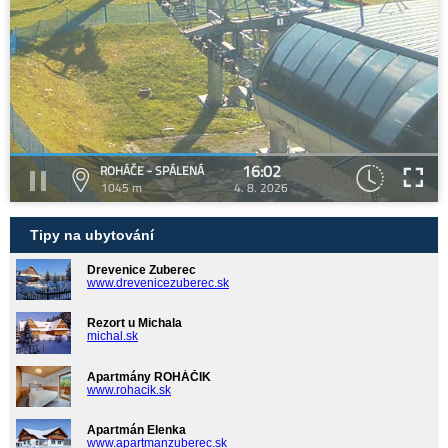
16:02
ROHÁČE - SPÁLENÁ
1045 m
4. 8. 2026
Tipy na ubytování
Drevenice Zuberec
www.drevenicezuberec.sk
Rezort u Michala
michal.sk
Apartmány ROHÁČIK
www.rohacik.sk
Apartmán Elenka
www.apartmanzuberec.sk