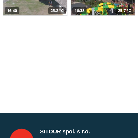
16:40
25,2 °C
16:38
25,7 °C
SITOUR spol. s r.o.