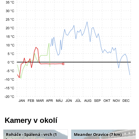
Kamery v okolí
Roháče - Spálená - vrch (1
Meander Oravice (7 km)