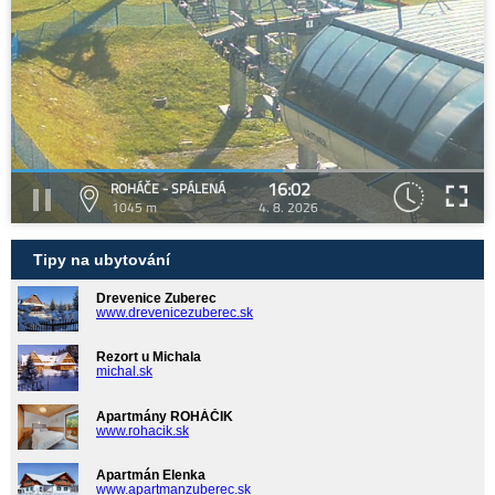
16:02
ROHÁČE - SPÁLENÁ
1045 m
4. 8. 2026
Tipy na ubytování
Drevenice Zuberec
www.drevenicezuberec.sk
Rezort u Michala
michal.sk
Apartmány ROHÁČIK
www.rohacik.sk
Apartmán Elenka
www.apartmanzuberec.sk