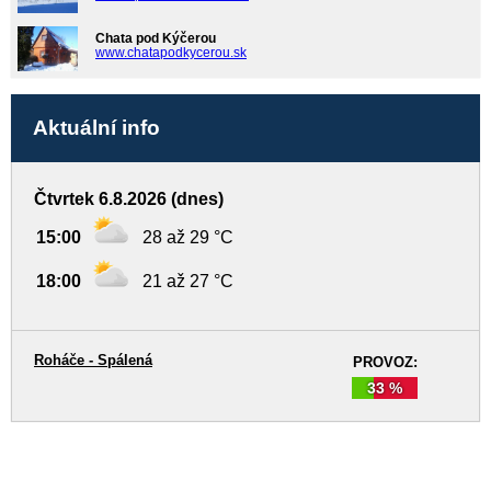
Chata pod Kýčerou
www.chatapodkycerou.sk
Aktuální info
Čtvrtek 6.8.2026 (dnes)
15:00
28 až 29 °C
18:00
21 až 27 °C
Roháče - Spálená
PROVOZ:
33 %