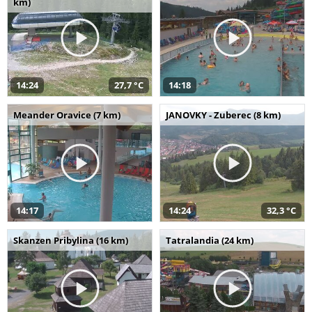
km)
14:24
27,7 °C
14:18
Meander Oravice (7 km)
JANOVKY - Zuberec (8 km)
14:17
14:24
32,3 °C
Skanzen Pribylina (16 km)
Tatralandia (24 km)