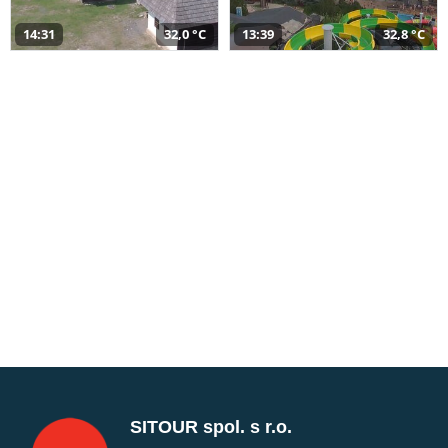
14:31
32,0 °C
13:39
32,8 °C
SITOUR spol. s r.o.