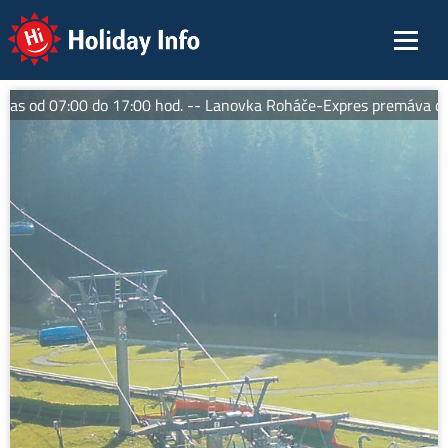
Holiday Info
s od 07:00 do 17:00 hod. -- Lanovka Roháče-Expres premáva denn