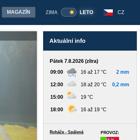
MAGAZÍN
ZIMA
LETO
CZ
La
Aktuální info
Pátek 7.8.2026 (zítra)
09:00
16 až 17 °C
2 mm
12:00
18 až 20 °C
0,2 mm
15:00
19 °C
18:00
16 až 19 °C
Roháče - Spálená
PROVOZ:
33 %