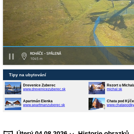
ROHÁČE - SPÁLENÁ
1045 m
Tipy na ubytování
Drevenice Zuberec
Rezort u Michal
www.drevenicezuberec.sk
michal.sk
Apartmán Elenka
Chata pod Kýče
www.apartmanzuberec.sk
www.chatapodky
Úterý 04.08.2026
Historie obrazků