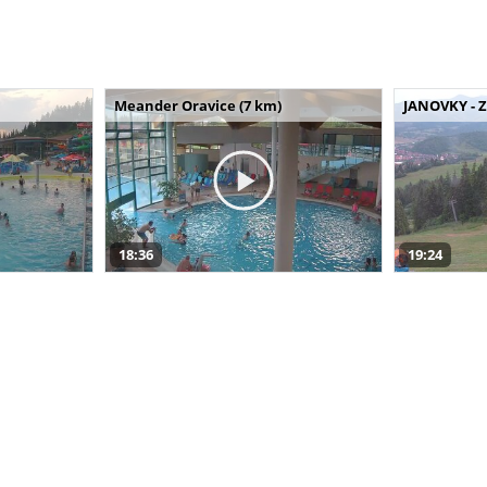
Meander Oravice (7 km)
JANOVKY - Z
18:36
19:24