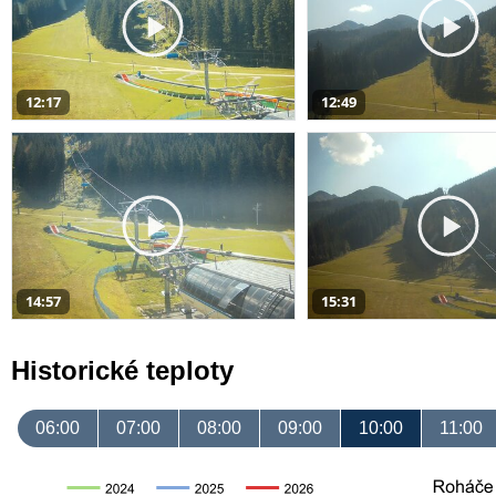
12:17
12:49
14:57
15:31
Historické teploty
06:00
07:00
08:00
09:00
10:00
11:00