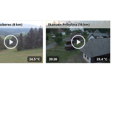
uberec (8 km)
Skanzen Pribylina (16 km)
24,5 °C
20:26
23,4 °C