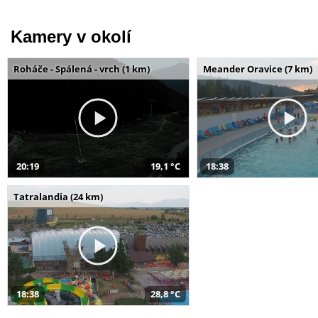
Kamery v okolí
Roháče - Spálená - vrch (1 km)
Meander Oravice (7 km)
20:19
19,1 °C
18:38
Tatralandia (24 km)
18:38
28,8 °C