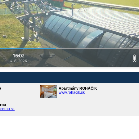
16:02
4. 8. 2026
a
Apartmány ROHÁČIK
www.rohacik.sk
rou
cerou.sk