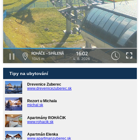
16:02
ROHÁČE - SPÁLENÁ
1045 m
4. 8. 2026
Tipy na ubytování
Drevenice Zuberec
www.drevenicezuberec.sk
Rezort u Michala
michal.sk
Apartmány ROHÁČIK
www.rohacik.sk
Apartmán Elenka
www.apartmanzuberec.sk