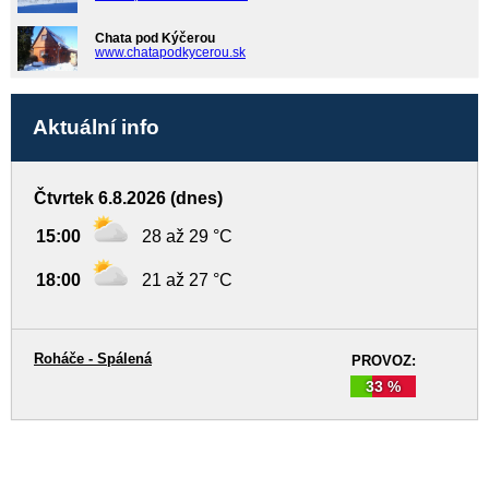
Chata pod Kýčerou
www.chatapodkycerou.sk
Aktuální info
Čtvrtek 6.8.2026 (dnes)
15:00
28 až 29 °C
18:00
21 až 27 °C
Roháče - Spálená
PROVOZ:
33 %