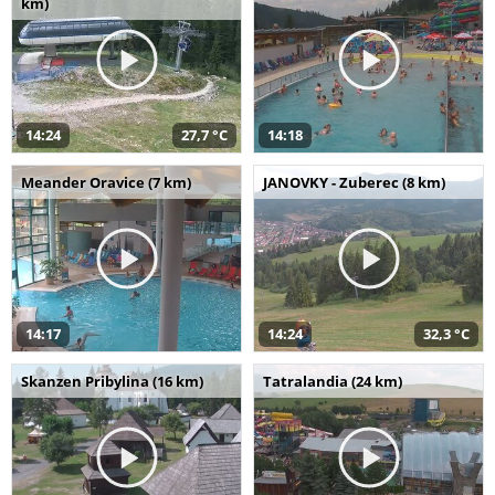
km)
14:24
27,7 °C
14:18
Meander Oravice (7 km)
JANOVKY - Zuberec (8 km)
14:17
14:24
32,3 °C
Skanzen Pribylina (16 km)
Tatralandia (24 km)