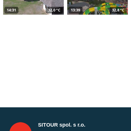
14:31
32,0 °C
13:39
32,8 °C
SITOUR spol. s r.o.