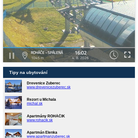
16:02
ROHÁČE - SPÁLENÁ
1045 m
4. 8. 2026
Tipy na ubytování
Drevenice Zuberec
www.drevenicezuberec.sk
Rezort u Michala
michal.sk
Apartmány ROHÁČIK
www.rohacik.sk
Apartmán Elenka
www.apartmanzuberec.sk