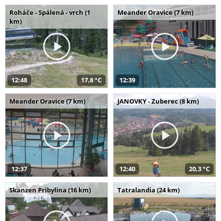
Roháče - Spálená - vrch (1
Meander Oravice (7 km)
km)
12:48
17,8 °C
12:39
Meander Oravice (7 km)
JANOVKY - Zuberec (8 km)
12:37
12:40
20,3 °C
Skanzen Pribylina (16 km)
Tatralandia (24 km)