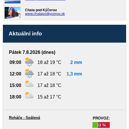
Chata pod Kýčerou
www.chatapodkycerou.sk
Aktuální info
Pátek 7.8.2026 (dnes)
09:00
18 až 19 °C
2 mm
12:00
17 až 18 °C
1,3 mm
15:00
17 až 18 °C
18:00
15 až 17 °C
Roháče - Spálená
PROVOZ:
33 %