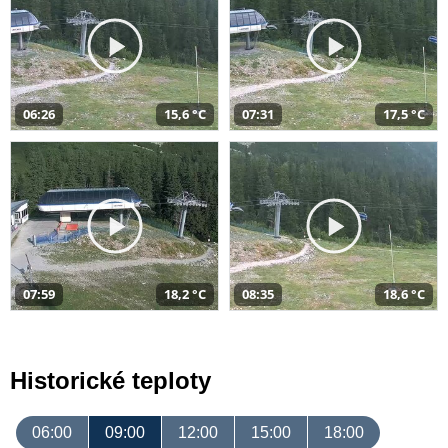
06:26
15,6 °C
07:31
17,5 °C
07:59
18,2 °C
08:35
18,6 °C
Historické teploty
06:00
09:00
12:00
15:00
18:00