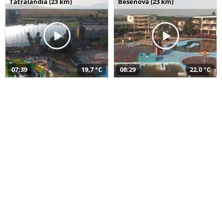
Tatralandia (23 km)
Bešeňová (23 km)
07:39
19,7 °C
08:29
22,0 °C