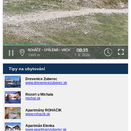
08:35
ROHÁČE - SPÁLENÁ - VRCH
1505 m
7. 8. 2026
Tipy na ubytování
Drevenice Zuberec
www.drevenicezuberec.sk
Rezort u Michala
michal.sk
Apartmány ROHÁČIK
www.rohacik.sk
Apartmán Elenka
www.apartmanzuberec.sk