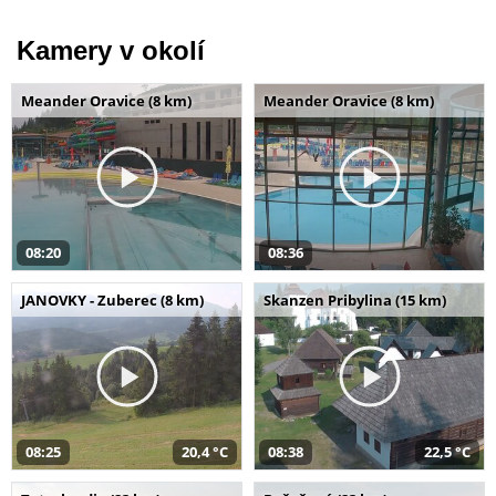
Kamery v okolí
Meander Oravice (8 km)
Meander Oravice (8 km)
08:20
08:36
JANOVKY - Zuberec (8 km)
Skanzen Pribylina (15 km)
08:25
20,4 °C
08:38
22,5 °C