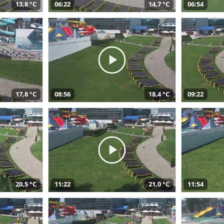
13,8 °C
06:22
14,7 °C
06:54
17,8 °C
08:56
18,4 °C
09:22
20,5 °C
11:22
21,0 °C
11:54