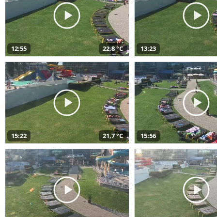
12:55
22,8 °C
13:23
15:22
21,7 °C
15:56