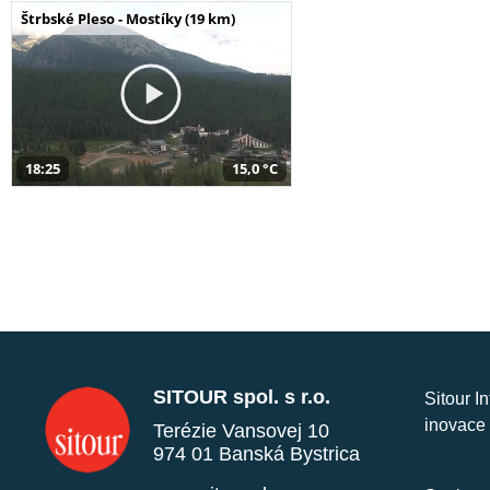
Štrbské Pleso - Mostíky (19 km)
18:25
15,0 °C
SITOUR spol. s r.o.
Sitour I
inovace 
Terézie Vansovej 10
974 01 Banská Bystrica