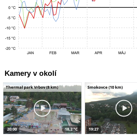
Kamery v okolí
Thermal park Vrbov (8 km)
Smokovce (10 km)
20:00
18,2 °C
19:27