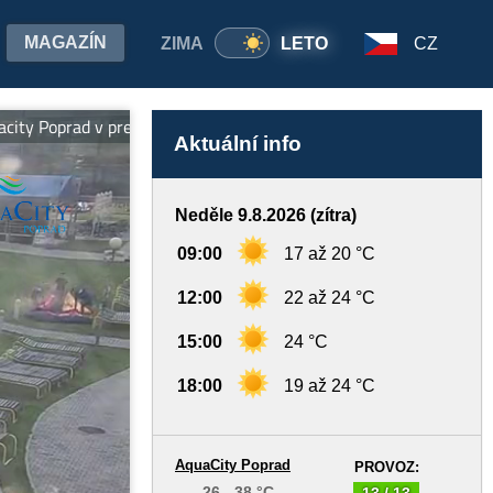
MAGAZÍN
ZIMA
LETO
CZ
prad v prevádzke denne: PON 11:00 - 20:00 h, UT - NE 10:00 - 20:
Aktuální info
Neděle 9.8.2026 (zítra)
09:00
17 až 20 °C
12:00
22 až 24 °C
15:00
24 °C
18:00
19 až 24 °C
AquaCity Poprad
PROVOZ:
26 - 38 °C
13 / 13