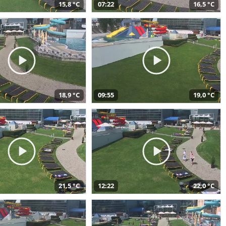
15,8 °C
07:22
16,5 °C
18,9 °C
09:55
19,0 °C
21,5 °C
12:22
22,0 °C