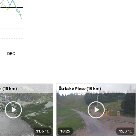
m (15 km)
Štrbské Pleso (19 km)
11,6 °C
18:25
15,3 °C