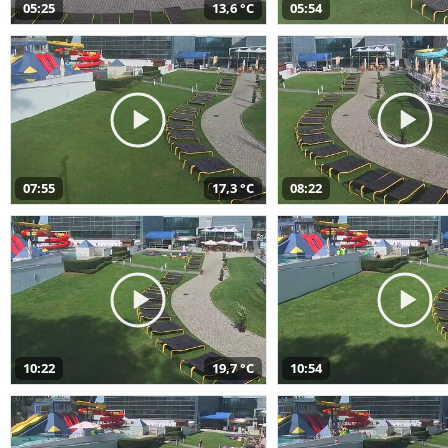
05:25
13,6 °C
05:54
07:55
17,3 °C
08:22
10:22
19,7 °C
10:54