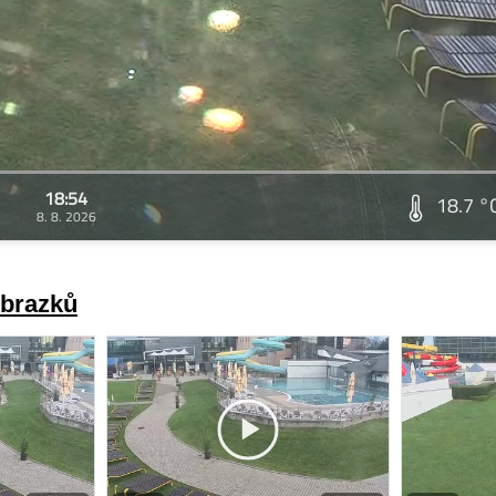
18:54
18.7 °
8. 8. 2026
obrazků