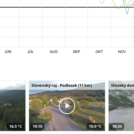
Slovenský raj - Podlesok (11 km)
Sliezsky do
16,5 °C
19:15
19,0 °C
18:33