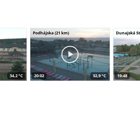
Podhájska (21 km)
Dunajská St
34,2 °C
20:02
32,9 °C
19:48