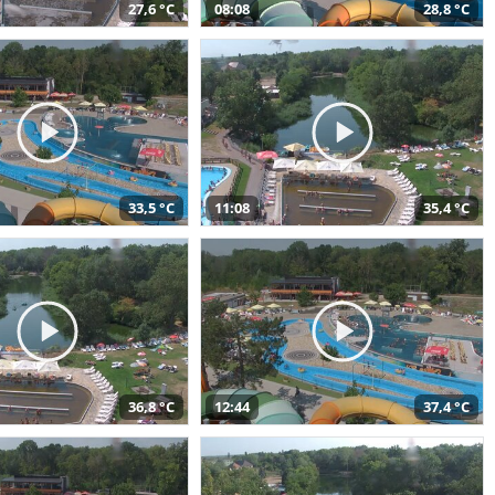
27,6 °C
08:08
28,8 °C
33,5 °C
11:08
35,4 °C
36,8 °C
12:44
37,4 °C