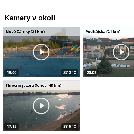
Kamery v okolí
Nové Zámky (21 km)
Podhájska (21 km)
19:00
37,2 °C
20:02
Slnečné jazerá Senec (48 km)
17:15
38,6 °C