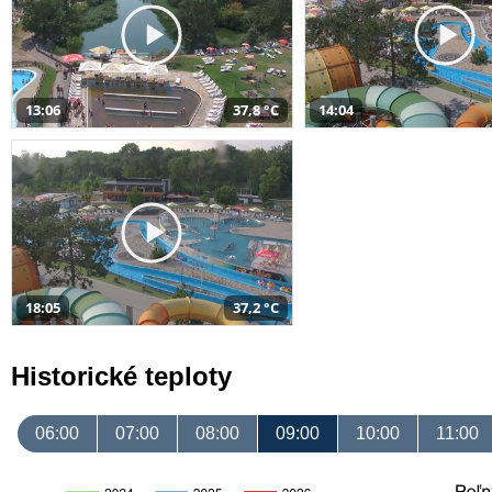
13:06
37,8 °C
14:04
18:05
37,2 °C
Historické teploty
06:00
07:00
08:00
09:00
10:00
11:00