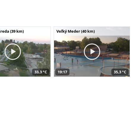
reda (39 km)
Veľký Meder (40 km)
33,3 °C
19:17
35,3 °C