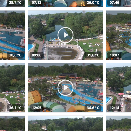
25,7 °C
07:13
26,0 °C
07:46
30,6 °C
09:06
31,6 °C
10:07
36,1 °C
12:05
36,6 °C
12:14