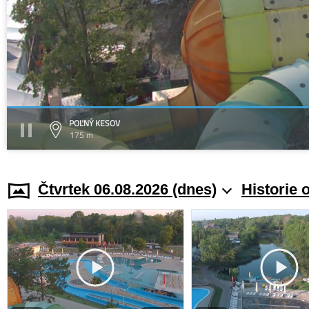
POĽNÝ KESOV
175 m
Čtvrtek 06.08.2026 (dnes)
Historie 