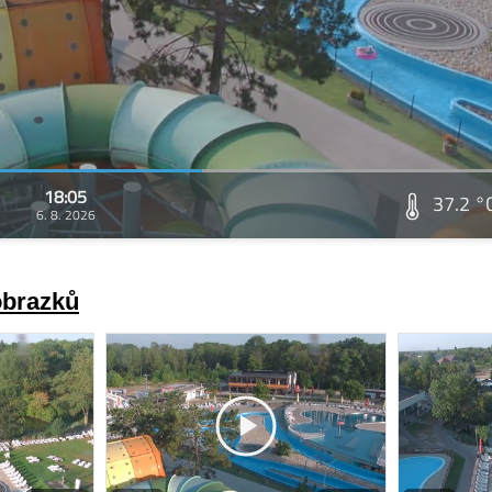
18:05
37.2 °
6. 8. 2026
obrazků