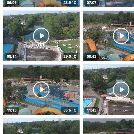
06:06
23,9 °C
07:07
08:14
29,0 °C
08:43
11:13
35,6 °C
11:43