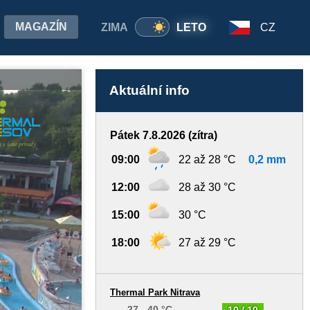
MAGAZÍN
ZIMA
LETO
CZ
Aktuální info
Pátek 7.8.2026 (zítra)
09:00
22 až 28 °C
0,2 mm
12:00
28 až 30 °C
15:00
30 °C
18:00
27 až 29 °C
Thermal Park Nitrava
27 - 40 °C
10 / 10