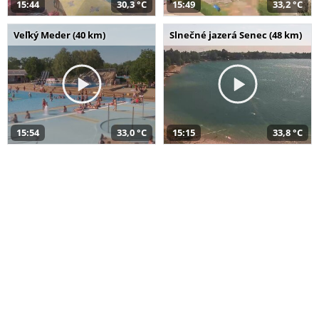
15:44
30,3 °C
15:49
33,2 °C
Veľký Meder (40 km)
Slnečné jazerá Senec (48 km)
15:54
33,0 °C
15:15
33,8 °C