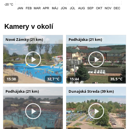
Kamery v okolí
Nové Zámky (21 km)
Podhájska (21 km)
15:38
32,7 °C
15:44
35,5 °C
Podhájska (21 km)
Dunajská Streda (39 km)