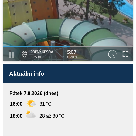
15:07
POĽNÝ KESOV
175 m
7. 8. 2026
Aktuální info
Pátek 7.8.2026 (dnes)
16:00
31 °C
18:00
28 až 30 °C