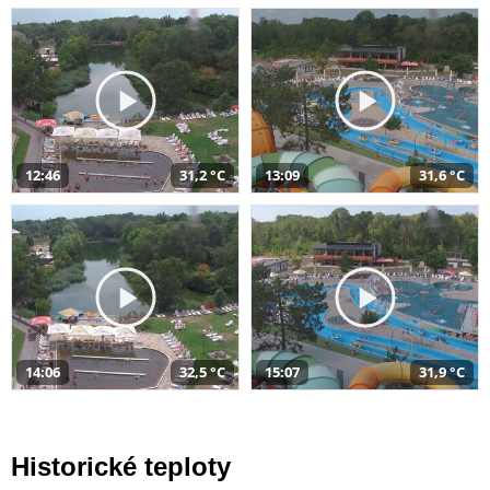
12:46
31,2 °C
13:09
31,6 °C
14:06
32,5 °C
15:07
31,9 °C
Historické teploty