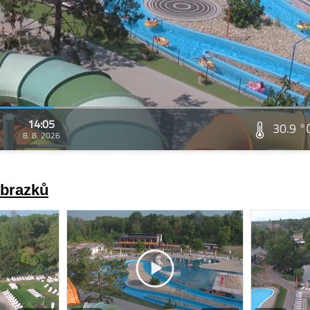
14:05
30.9 °
8. 8. 2026
obrazků