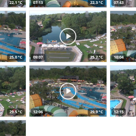
22,1 °C
07:13
22,3 °C
07:43
25,0 °C
09:07
25,7 °C
10:04
29,5 °C
12:06
29,9 °C
12:15