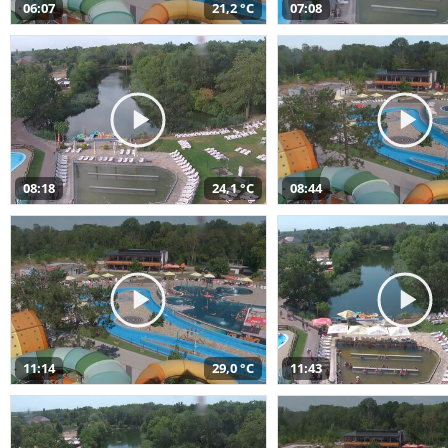
06:07
21,2 °C
07:08
08:18
24,1 °C
08:44
11:14
29,0 °C
11:43