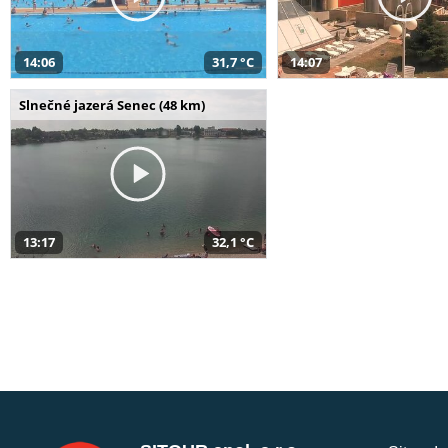
14:06
31,7 °C
14:07
Slnečné jazerá Senec (48 km)
13:17
32,1 °C