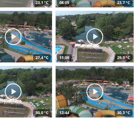
23,1 °C
08:05
23,7 °C
27,4 °C
11:09
29,0 °C
30,0 °C
12:44
30,3 °C