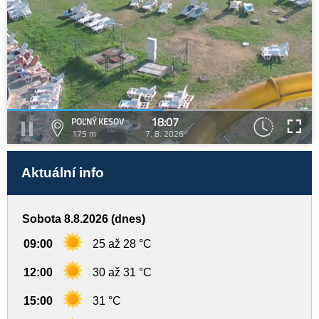
18:07
POĽNÝ KESOV
175 m
7. 8. 2026
Aktuální info
Sobota 8.8.2026 (dnes)
09:00
25 až 28 °C
12:00
30 až 31 °C
15:00
31 °C