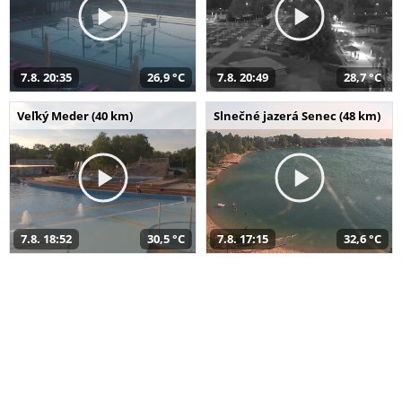
7.8. 20:35
26,9 °C
7.8. 20:49
28,7 °C
Veľký Meder (40 km)
Slnečné jazerá Senec (48 km)
7.8. 18:52
30,5 °C
7.8. 17:15
32,6 °C