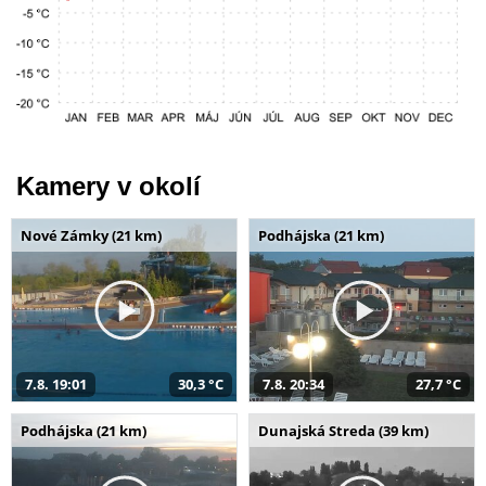
Kamery v okolí
Nové Zámky (21 km)
Podhájska (21 km)
7.8. 19:01
30,3 °C
7.8. 20:34
27,7 °C
Podhájska (21 km)
Dunajská Streda (39 km)