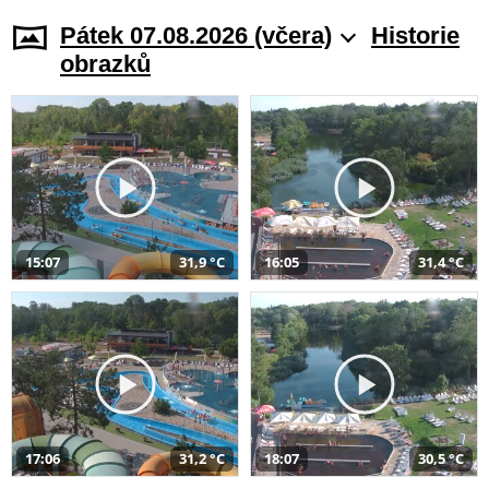
Pátek 07.08.2026 (včera)
Historie
obrazků
15:07
31,9 °C
16:05
31,4 °C
17:06
31,2 °C
18:07
30,5 °C