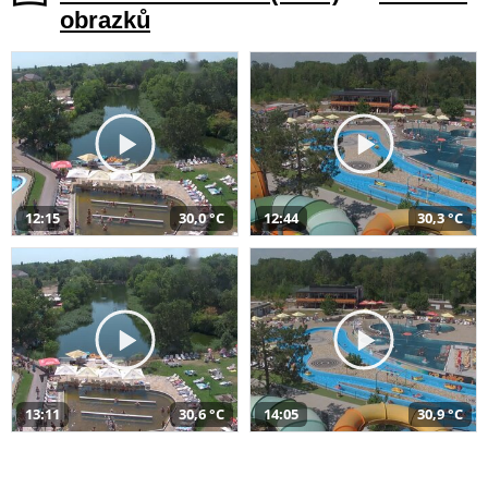
obrazků
12:15
30,0 °C
12:44
30,3 °C
13:11
30,6 °C
14:05
30,9 °C