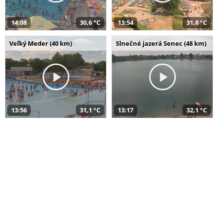
14:08
30,6 °C
13:54
31,8 °C
Veľký Meder (40 km)
Slnečné jazerá Senec (48 km)
13:56
31,1 °C
13:17
32,1 °C