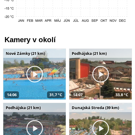
Kamery v okolí
Nové Zámky (21 km)
Podhájska (21 km)
14:06
31,7 °C
14:07
33,8 °C
Podhájska (21 km)
Dunajská Streda (39 km)