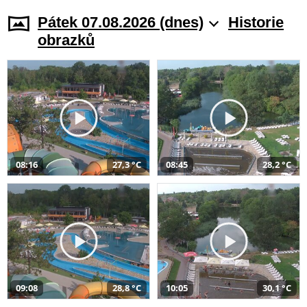
Pátek 07.08.2026 (dnes)
Historie
obrazků
08:16
27,3 °C
08:45
28,2 °C
09:08
28,8 °C
10:05
30,1 °C