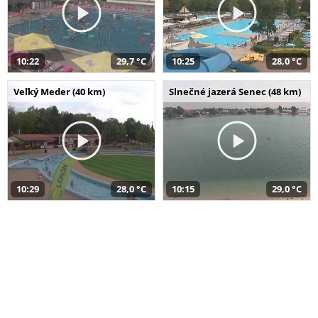
10:22
29,7 °C
10:25
28,0 °C
Veľký Meder (40 km)
Slnečné jazerá Senec (48 km)
10:29
28,0 °C
10:15
29,0 °C