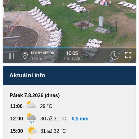
10:05
POĽNÝ KESOV
175 m
7. 8. 2026
Aktuální info
Pátek 7.8.2026 (dnes)
11:00
29 °C
12:00
30 až 31 °C
0,5 mm
15:00
31 až 32 °C