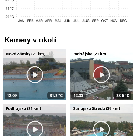
Kamery v okolí
Nové Zámky (21 km)
Podhájska (21 km)
12:09
31,2 °C
12:33
28,6 °C
Podhájska (21 km)
Dunajská Streda (39 km)