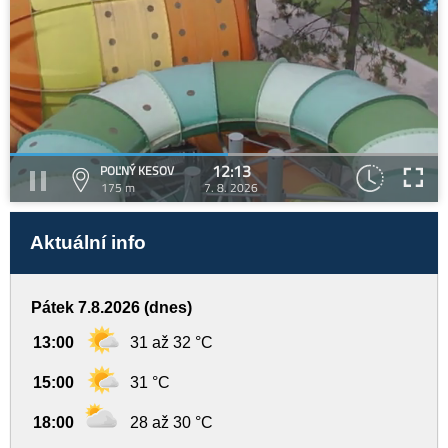
12:13
POĽNÝ KESOV
175 m
7. 8. 2026
Aktuální info
Pátek 7.8.2026 (dnes)
13:00
31 až 32 °C
15:00
31 °C
18:00
28 až 30 °C