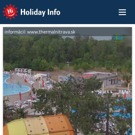
Holiday Info
c informácií: www.thermalnitrava.sk