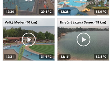
12:34
29,5 °C
12:28
31,9 °C
Veľký Meder (40 km)
Slnečné jazerá Senec (48 km)
12:31
31,6 °C
12:16
32,4 °C